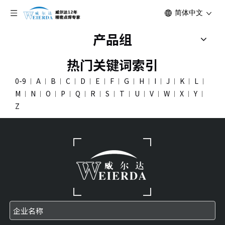
简体中文
产品组
热门关键词索引
0-9
A
B
C
D
E
F
G
H
I
J
K
L
M
N
O
P
Q
R
S
T
U
V
W
X
Y
Z