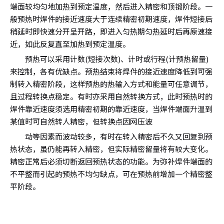
端面较均匀地加热到预定温度，然后进入精密和顶锻阶段。一
般预热时焊件的接近速度大于连续精密初期速度，焊件短接后
稍延时即快速分开呈开路，即进入匀热期匀热延时后再原速接
近，如此反复直至加热到预定温度。
预热可以采用计数(短接次数)、计时或行程(计预热留量)
来控制，各有优缺点。预热结束将焊件的接近速度降低到可强
制转入精密阶段，这样预热的热输入方式和能量可任意调节，
且过程转换点稳定。有时亦采用自然转换方式，此时预热时的
焊件靠近速度须选用精密初期的靠近速度，当焊件端面升温到
某值时可自然转人精密，但转换点因网压波
动等因素而波动较多，有时在转入精密后不久又回复到预
热状态，虽仍能再转入精密，但实际精密留量将有较大变化。
精密正常后必须切断返回预热状态的功能。为弥补焊件端面的
不平整而引起的预热不均匀缺点，可在预热前增加一个精密整
平阶段。