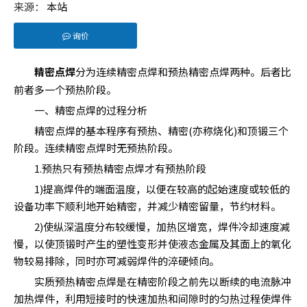
来源：
本站
询价
["facebook","twitter","line","wechat","linkedin","pintere
精密点焊
分为连续精密点焊和预热精密点焊两种。后者比
前者多一个预热阶段。
一、精密点焊的过程分析
精密点焊的基本程序有预热、精密(亦称烧化)和顶锻三个
阶段。连续精密点焊时无预热阶段。
1.预热只有预热精密点焊才有预热阶段
1)提高焊件的端面温度，以便在较高的起始速度或较低的
设备功率下顺利地开始精密，并减少精密留量，节约材料。
2)使纵深温度分布较缓慢，加热区增宽，焊件冷却速度减
慢，以使顶锻时产生的塑性变形并使液态金属及其面上的氧化
物较易排除，同时亦可减弱焊件的淬硬倾向。
实质预热精密点焊是在精密阶段之前先以断续的电流脉冲
加热焊件，利用短接时的快速加热和间隙时的匀热过程使焊件