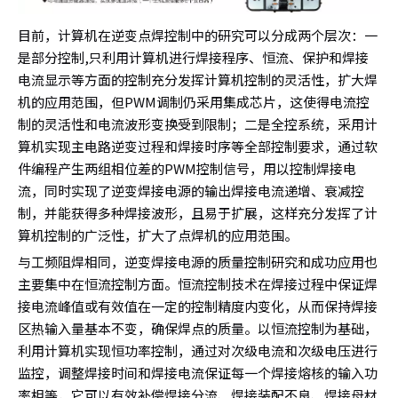
目前，计算机在逆变点焊控制中的研究可以分成两个层次：一
是部分控制,只利用计算机进行焊接程序、恒流、保护和焊接
电流显示等方面的控制充分发挥计算机控制的灵活性，扩大焊
机的应用范围，但PWM调制仍采用集成芯片，这使得电流控
制的灵活性和电流波形变换受到限制；二是全控系统，采用计
算机实现主电路逆变过程和焊接时序等全部控制要求，通过软
件编程产生两组相位差的PWM控制信号，用以控制焊接电
流，同时实现了逆变焊接电源的输出焊接电流递增、衰减控
制，并能获得多种焊接波形，且易于扩展，这样充分发挥了计
算机控制的广泛性，扩大了点焊机的应用范围。
与工频阻焊相同，逆变焊接电源的质量控制研究和成功应用也
主要集中在恒流控制方面。恒流控制技术在焊接过程中保证焊
接电流峰值或有效值在一定的控制精度内变化，从而保持焊接
区热输入量基本不变，确保焊点的质量。以恒流控制为基础，
利用计算机实现恒功率控制，通过对次级电流和次级电压进行
监控，调整焊接时间和焊接电流保证每一个焊接熔核的输入功
率相等，它可以有效补偿焊接分流、焊接装配不良、焊接母材